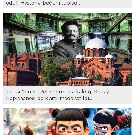
ödül! 'Hysteria' beğeni topladı..!
Troçki'nin St. Petersburg'da kaldığı Kresty
Hapishanesi, açık artırmada satıldı...