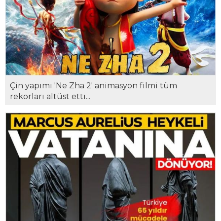
Çin yapımı 'Ne Zha 2' animasyon filmi tüm
rekorları altüst etti...