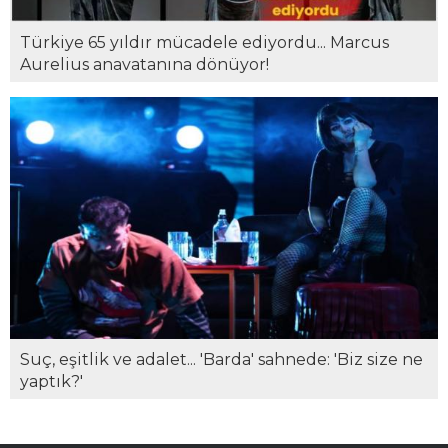
Türkiye 65 yıldır mücadele ediyordu... Marcus
Aurelius anavatanına dönüyor!
Suç, eşitlik ve adalet... 'Barda' sahnede: 'Biz size ne
yaptık?'