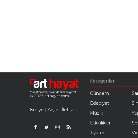
Kategoriler
Gündem
Sa
© 2026 arthayat.com
Edebiyat
Si
Künye
|
Arşiv
|
İletişim
Müzik
Ya
Etkinlikler
Se
Tiyatro
Vi