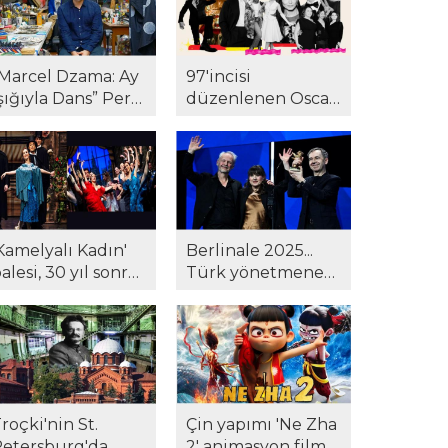
le okurlarla
uluştu...
Marcel Dzama: Ay
97'incisi
şığıyla Dans” Pera
düzenlenen Oscar
üzesi'nde...
Ödülleri töreninde
kazananlar belli
oldu...
Kamelyalı Kadın'
Berlinale 2025...
alesi, 30 yıl sonra
Türk yönetmene
yeniden
Berlinale'de ödül!
anatseverlerle
'Hysteria' beğeni
uluştu...
topladı..!
roçki'nin St.
Çin yapımı 'Ne Zha
etersburg'da
2' animasyon filmi