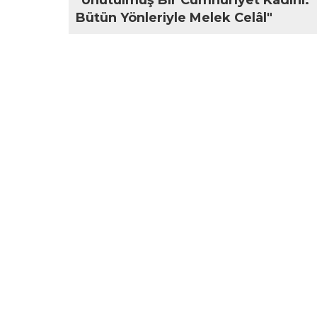
"Unutulmuş Bir Cumhuriyet Kadını:
Bütün Yönleriyle Melek Celâl"