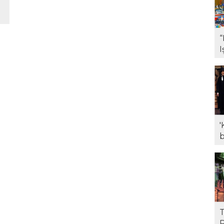
i
b
“
I
M
'
b
s
b
T
P