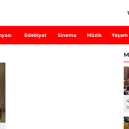
nyası
Edebiyat
Sinema
Müzik
Yaşam
M
4
İ
F
i
K