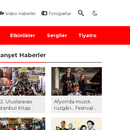
Video Haberler
Fotoğraflar
Etkinlikler
Sergiler
Tiyatro
anşet Haberler
2. Uluslararası
Afyon'da müzik
stanbul Kitap
rüzgârı... Festival
uarı'na yoğun
24. yılında yeni
lgi! Gazeteci Suat
müze ve kültür
ozluklu ilk kitabı
merkezinde!