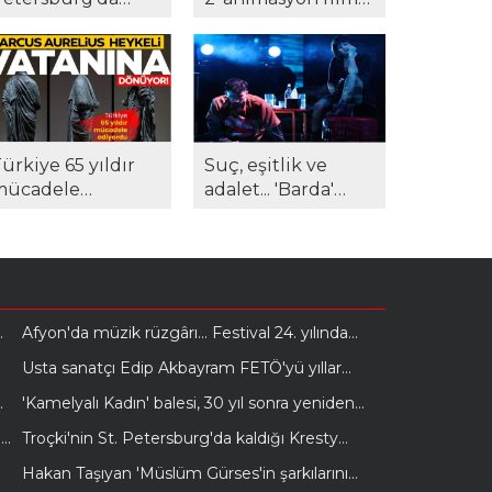
aldığı Kresty
tüm rekorları
apishanesi, açık
altüst etti...
rtırmada satıldı...
ürkiye 65 yıldır
Suç, eşitlik ve
mücadele
adalet... 'Barda'
diyordu... Marcus
sahnede: 'Biz size
urelius
ne yaptık?'
navatanına
dönüyor!
Afyon'da müzik rüzgârı... Festival 24. yılında
yeni müze ve kültür merkezinde!
Usta sanatçı Edip Akbayram FETÖ'yü yıllar
e
önce böyle reddetti!
'Kamelyalı Kadın' balesi, 30 yıl sonra yeniden
e
sanatseverlerle buluştu...
Troçki'nin St. Petersburg'da kaldığı Kresty
Hapishanesi, açık artırmada satıldı...
Hakan Taşıyan 'Müslüm Gürses'in şarkılarını