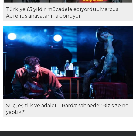
Türkiye 65 yıldır mücadele ediyordu... Marcus
Aurelius anavatanına dönüyor!
Suç, eşitlik ve adalet... 'Barda' sahnede: 'Biz size ne
yaptık?'