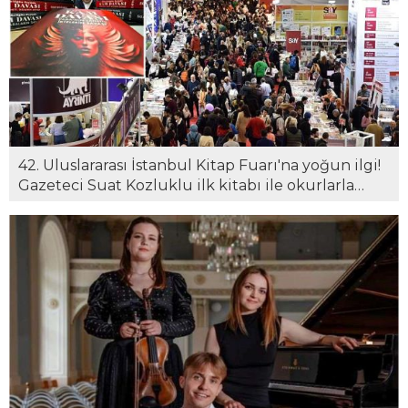
42. Uluslararası İstanbul Kitap Fuarı'na yoğun ilgi!
Gazeteci Suat Kozluklu ilk kitabı ile okurlarla
buluştu...