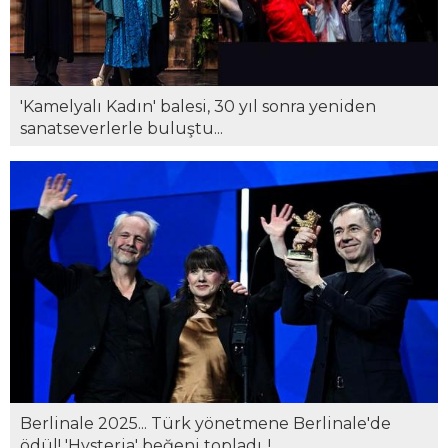
'Kamelyalı Kadın' balesi, 30 yıl sonra yeniden
sanatseverlerle buluştu...
Berlinale 2025... Türk yönetmene Berlinale'de
ödül! 'Hysteria' beğeni topladı..!