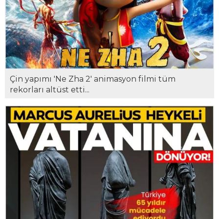
Çin yapımı 'Ne Zha 2' animasyon filmi tüm
rekorları altüst etti...