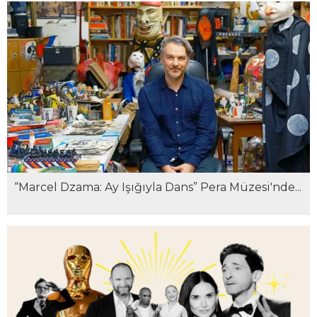
“Marcel Dzama: Ay Işığıyla Dans” Pera Müzesi'nde...