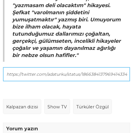
"yazmasam deli olacaktım" hikayesi.
Şefkat "varolmanın şiddetini
yumuşatmaktır" yazmış biri. Umuyorum
bize ilham olacak, hayata
tutunduğumuz dallarımızı çoğaltan,
gerçekçi, gülümseten, incelikli hikayeler
çoğalır ve yaşamın dayanılmaz ağırlığı
bir nebze olsun hafifler."
https://twitter.com/adaturku/status/1866384137969414334
Kalpazan dizisi
Show TV
Türküler Özgül
Yorum yazın