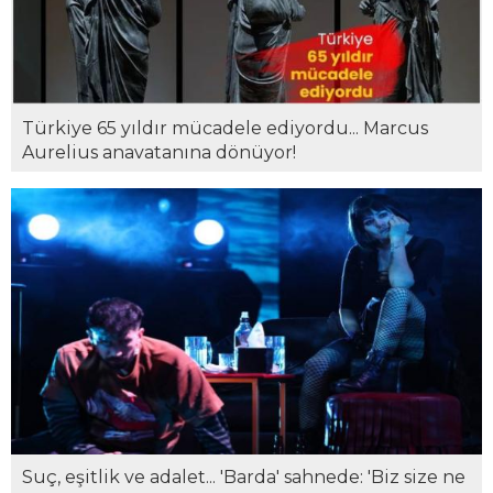
Türkiye 65 yıldır mücadele ediyordu... Marcus
Aurelius anavatanına dönüyor!
Suç, eşitlik ve adalet... 'Barda' sahnede: 'Biz size ne