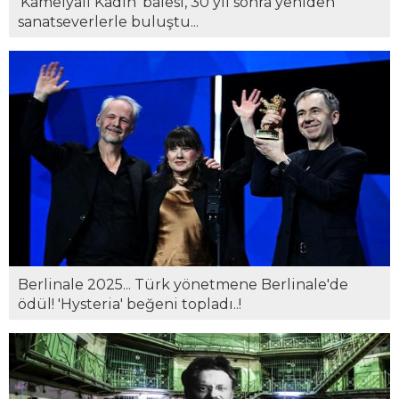
'Kamelyalı Kadın' balesi, 30 yıl sonra yeniden
sanatseverlerle buluştu...
Berlinale 2025... Türk yönetmene Berlinale'de
ödül! 'Hysteria' beğeni topladı..!