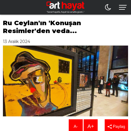
Ru Ceylan'ın 'Konuşan
Resimler'den veda...
13 Aralık 2024
A+
A-
Paylaş