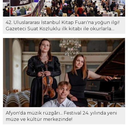
42. Uluslararası İstanbul Kitap Fuarı'na yoğun ilgi!
Gazeteci Suat Kozluklu ilk kitabı ile okurlarla
buluştu...
Afyon'da müzik rüzgârı... Festival 24. yılında yeni
müze ve kültür merkezinde!