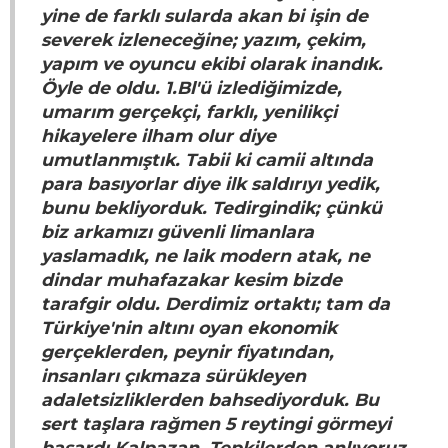
yine de farklı sularda akan bi işin de
severek izleneceğine; yazım, çekim,
yapım ve oyuncu ekibi olarak inandık.
Öyle de oldu. 1.Bl'ü izlediğimizde,
umarım gerçekçi, farklı, yenilikçi
hikayelere ilham olur diye
umutlanmıştık. Tabii ki camii altında
para basıyorlar diye ilk saldırıyı yedik,
bunu bekliyorduk. Tedirgindik; çünkü
biz arkamızı güvenli limanlara
yaslamadık, ne laik modern atak, ne
dindar muhafazakar kesim bizde
tarafgir oldu. Derdimiz ortaktı; tam da
Türkiye'nin altını oyan ekonomik
gerçeklerden, peynir fiyatından,
insanları çıkmaza sürükleyen
adaletsizliklerden bahsediyorduk. Bu
sert taşlara rağmen 5 reytingi görmeyi
başardı Kalpazan. Tepkilerden anlıyoruz