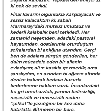
ki pek de sevildi.
Final kararını olgunlukla karşılayacak ve
sessiz kalacaktım ki; sabah
Marmaray'daki mutsuz umutsuz ve
kederli kalabalık beni tetikledi. Her
zamanki neşemden, adadaki pastoral
hayatımdan, dostlarımla oturduğum
sofralardan bi anlığına utandım. Gerçi
ben de adalara sürgün gönderilen, her
daim mücadele eden bir ailenin
evladıyım; altın kaşıkla gezmedik; ama
şanslıydım, en azından bi ağacın altında
denize bakarak bedava huzurla
kederlenme hakkım vardı. İnsanlardaki
bu gri umutsuzluk, yarının belirsizliği,
neşesizlik ve hevessizlik neden
"şefkat"le yazdığımı bir kez daha
hatırlattı. Bitmeyen bir borç,