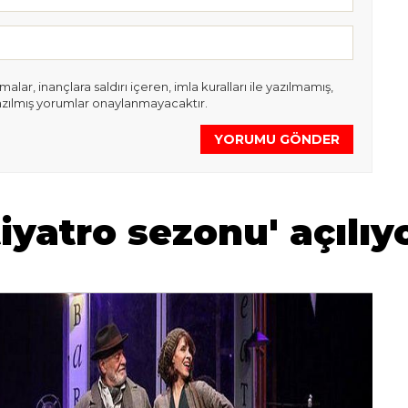
lar, inançlara saldırı içeren, imla kuralları ile yazılmamış,
azılmış yorumlar onaylanmayacaktır.
YORUMU GÖNDER
yatro sezonu' açılıyo