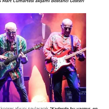
16 Mart Cumartesi akşamı Bostancı Gösteri
konser afişini paylaşarak
"Kaderde bu varmış, en