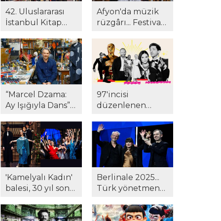
42. Uluslararası
Afyon'da müzik
İstanbul Kitap
rüzgârı... Festival
Fuarı'na yoğun
24. yılında yeni
ilgi! Gazeteci
müze ve kültür
Suat Kozluklu ilk
merkezinde!
kitabı ile
okurlarla
buluştu...
“Marcel Dzama:
97'incisi
Ay Işığıyla Dans”
düzenlenen
Pera Müzesi'nde...
Oscar Ödülleri
töreninde
kazananlar belli
oldu...
'Kamelyalı Kadın'
Berlinale 2025...
balesi, 30 yıl sonra
Türk yönetmene
yeniden
Berlinale'de ödül!
sanatseverlerle
'Hysteria' beğeni
buluştu...
topladı..!