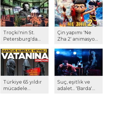
sanatseverlerle
'Hysteria' beğeni
buluştu...
topladı..!
Troçki'nin St.
Çin yapımı 'Ne
Petersburg'da
Zha 2' animasyon
kaldığı Kresty
filmi tüm
Hapishanesi, açık
rekorları altüst
artırmada satıldı...
etti...
Türkiye 65 yıldır
Suç, eşitlik ve
mücadele
adalet... 'Barda'
ediyordu...
sahnede: 'Biz size
Marcus Aurelius
ne yaptık?'
anavatanına
dönüyor!