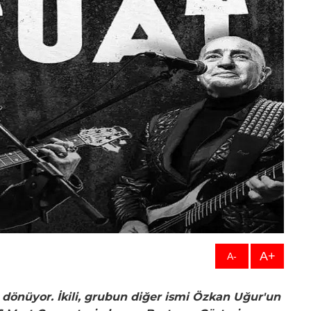
A+
A-
 dönüyor. İkili, grubun diğer ismi Özkan Uğur'un