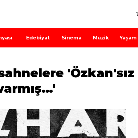
nyası
Edebiyat
Sinema
Müzik
Yaşam
sahnelere 'Özkan'sız
varmış…'