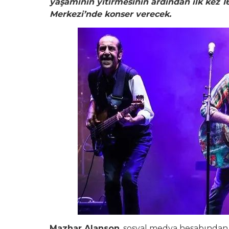
yaşamının yitirmesinin ardından ilk kez 
Merkezi’nde konser verecek.
Mazhar Alanson
, sosyal medya hesabından 