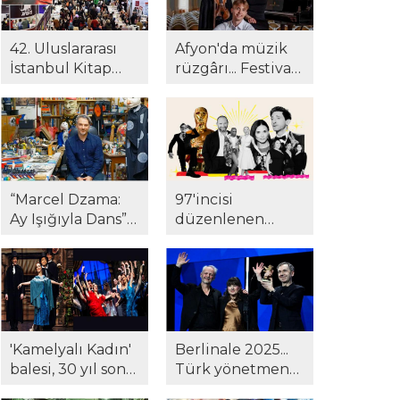
42. Uluslararası
Afyon'da müzik
İstanbul Kitap
rüzgârı... Festival
Fuarı'na yoğun
24. yılında yeni
ilgi! Gazeteci
müze ve kültür
Suat Kozluklu ilk
merkezinde!
kitabı ile
okurlarla
buluştu...
“Marcel Dzama:
97'incisi
Ay Işığıyla Dans”
düzenlenen
Pera Müzesi'nde...
Oscar Ödülleri
töreninde
kazananlar belli
oldu...
'Kamelyalı Kadın'
Berlinale 2025...
balesi, 30 yıl sonra
Türk yönetmene
yeniden
Berlinale'de ödül!