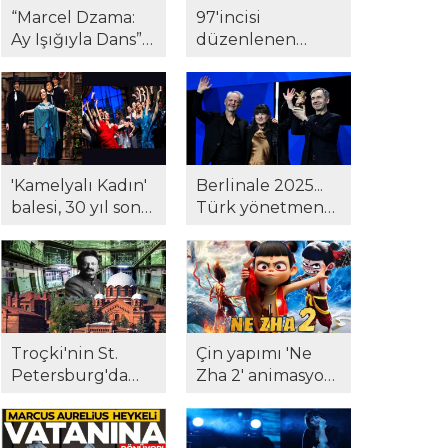
buluştu...
“Marcel Dzama:
97'incisi
Ay Işığıyla Dans”
düzenlenen
Pera Müzesi'nde...
Oscar Ödülleri
töreninde
kazananlar belli
oldu...
'Kamelyalı Kadın'
Berlinale 2025...
balesi, 30 yıl sonra
Türk yönetmene
yeniden
Berlinale'de ödül!
sanatseverlerle
'Hysteria' beğeni
buluştu...
topladı..!
Troçki'nin St.
Çin yapımı 'Ne
Petersburg'da
Zha 2' animasyon
kaldığı Kresty
filmi tüm
Hapishanesi, açık
rekorları altüst
artırmada satıldı...
etti...