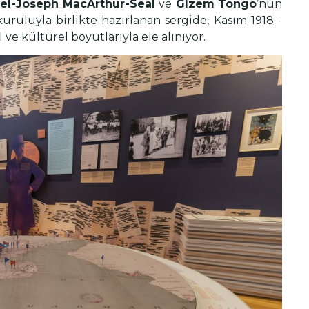
el-Joseph MacArthur-Seal
ve
Gizem Tongo
’nun
uruluyla birlikte hazırlanan sergide, Kasım 1918 -
l ve kültürel boyutlarıyla ele alınıyor.