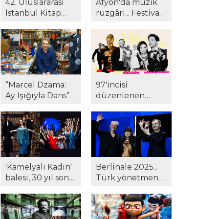
42. Uluslararası
Afyon'da müzik
İstanbul Kitap
rüzgârı... Festival
Fuarı'na yoğun
24. yılında yeni
ilgi! Gazeteci
müze ve kültür
Suat Kozluklu ilk
merkezinde!
kitabı ile
okurlarla
buluştu...
“Marcel Dzama:
97'incisi
Ay Işığıyla Dans”
düzenlenen
Pera Müzesi'nde...
Oscar Ödülleri
töreninde
kazananlar belli
oldu...
'Kamelyalı Kadın'
Berlinale 2025...
balesi, 30 yıl sonra
Türk yönetmene
yeniden
Berlinale'de ödül!
sanatseverlerle
'Hysteria' beğeni
buluştu...
topladı..!