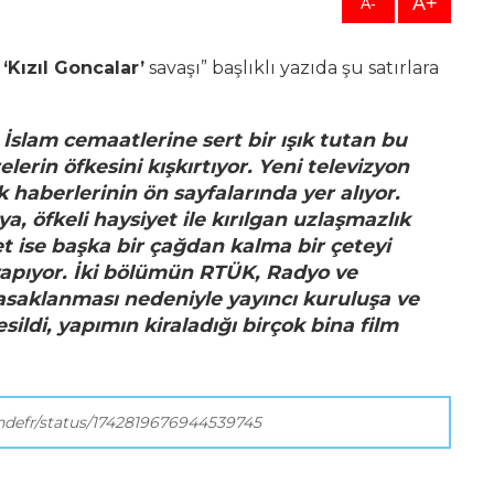
A+
A-
‘Kızıl Goncalar’
savaşı” başlıklı yazıda şu satırlara
 İslam cemaatlerine sert bir ışık tutan bu
lerin öfkesini kışkırtıyor. Yeni televizyon
rk haberlerinin ön sayfalarında yer alıyor.
 öfkeli haysiyet ile kırılgan uzlaşmazlık
t ise başka bir çağdan kalma bir çeteyi
yapıyor. İki bölümün RTÜK, Radyo ve
asaklanması nedeniyle yayıncı kuruluşa ve
sildi, yapımın kiraladığı birçok bina film
ndefr/status/1742819676944539745