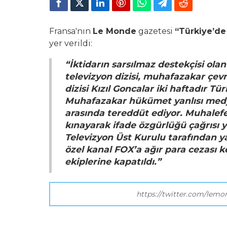
Fransa'nın
Le Monde
gazetesi
“Türkiye’de 
yer verildi:
“İktidarın sarsılmaz destekçisi olan
televizyon dizisi, muhafazakar çevre
dizisi Kızıl Goncalar iki haftadır Tü
Muhafazakar hükümet yanlısı medya,
arasında tereddüt ediyor. Muhalefe
kınayarak ifade özgürlüğü çağrısı 
Televizyon Üst Kurulu tarafından y
özel kanal FOX’a ağır para cezası ke
ekiplerine kapatıldı.”
https://twitter.com/lemo