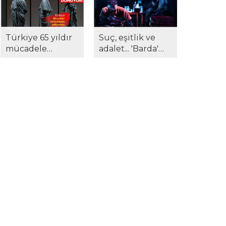
Türkiye 65 yıldır
Suç, eşitlik ve
mücadele
adalet... 'Barda'
ediyordu...
sahnede: 'Biz size
Marcus Aurelius
ne yaptık?'
anavatanına
dönüyor!