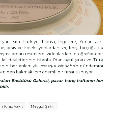
 yanı sıra Türkiye, Fransa, İngiltere, Yunanistan,
, arşiv ve koleksiyonlardan seçilmiş, birçoğu ilk
zışmalardan resimlere, videolardan fotoğraflara bir
tilaf devletlerinin İstanbul’dan ayrılışının ve Türk
menin her anlamıyla
meşgul bir şehri
’n gündemini
 yeniden bakmak için önemli bir fırsat sunuyor.
ları Enstitüsü Galerisi, pazar hariç haftanın her
bilir.
n Kıraç Vakfı
Meşgul Şehir