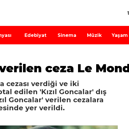
nyası
Edebiyat
Sinema
Müzik
Yaşam
 verilen ceza Le Mon
cezası verdiği ve iki
al edilen 'Kızıl Goncalar' dış
ıl Goncalar' verilen cezalara
sinde yer verildi.