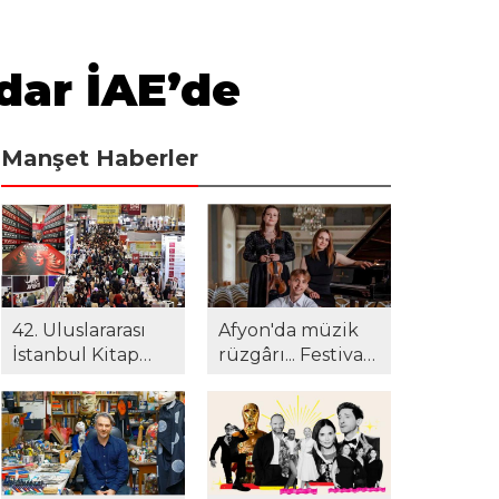
dar İAE’de
Manşet Haberler
42. Uluslararası
Afyon'da müzik
İstanbul Kitap
rüzgârı... Festival
Fuarı'na yoğun
24. yılında yeni
ilgi! Gazeteci
müze ve kültür
Suat Kozluklu ilk
merkezinde!
kitabı ile
okurlarla