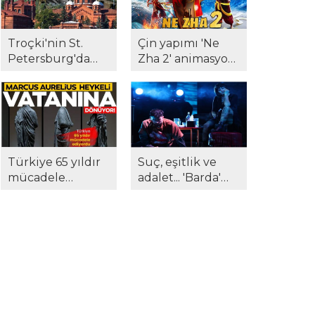
Troçki'nin St.
Çin yapımı 'Ne
Petersburg'da
Zha 2' animasyon
kaldığı Kresty
filmi tüm
Hapishanesi, açık
rekorları altüst
artırmada satıldı...
etti...
Türkiye 65 yıldır
Suç, eşitlik ve
mücadele
adalet... 'Barda'
ediyordu...
sahnede: 'Biz size
Marcus Aurelius
ne yaptık?'
anavatanına
dönüyor!