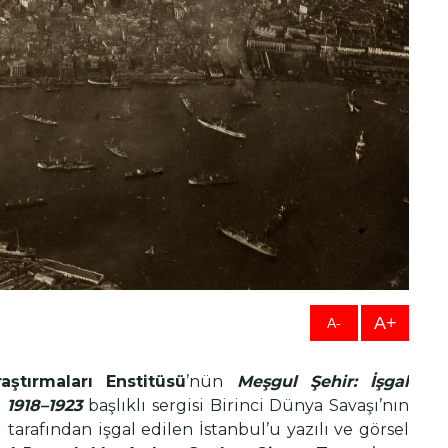
A+
A-
aştırmaları Enstitüsü
’nün
Meşgul Şehir: İşgal
 1918–1923
başlıklı sergisi Birinci Dünya Savaşı’nın
ı tarafından işgal edilen İstanbul’u yazılı ve görsel