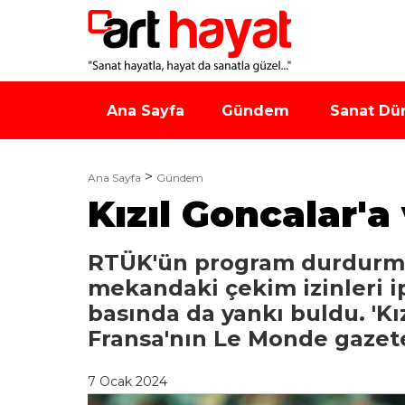
Ana Sayfa
Gündem
Sanat Dü
Ana Sayfa
Gündem
Kızıl Goncalar'a
RTÜK'ün program durdurma 
mekandaki çekim izinleri ipt
basında da yankı buldu. 'Kız
Fransa'nın Le Monde gazete
7 Ocak 2024