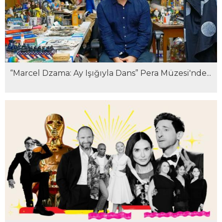
“Marcel Dzama: Ay Işığıyla Dans” Pera Müzesi'nde...