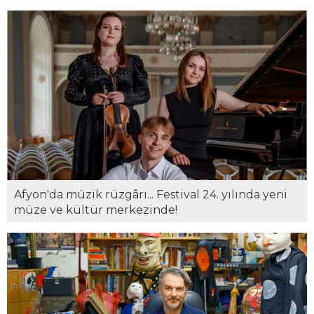
buluştu...
Afyon'da müzik rüzgârı... Festival 24. yılında yeni
müze ve kültür merkezinde!