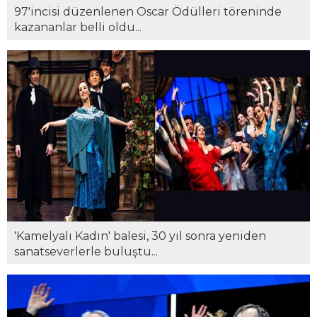
97'incisi düzenlenen Oscar Ödülleri töreninde
kazananlar belli oldu...
'Kamelyalı Kadın' balesi, 30 yıl sonra yeniden
sanatseverlerle buluştu...