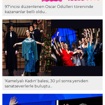
97'incisi düzenlenen Oscar Ödülleri töreninde
kazananlar belli oldu...
'Kamelyalı Kadın' balesi, 30 yıl sonra yeniden
sanatseverlerle buluştu...