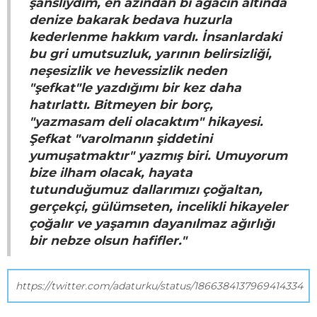
şanslıydım, en azından bi ağacın altında
denize bakarak bedava huzurla
kederlenme hakkım vardı. İnsanlardaki
bu gri umutsuzluk, yarının belirsizliği,
neşesizlik ve hevessizlik neden
"şefkat"le yazdığımı bir kez daha
hatırlattı. Bitmeyen bir borç,
"yazmasam deli olacaktım" hikayesi.
Şefkat "varolmanın şiddetini
yumuşatmaktır" yazmış biri. Umuyorum
bize ilham olacak, hayata
tutunduğumuz dallarımızı çoğaltan,
gerçekçi, gülümseten, incelikli hikayeler
çoğalır ve yaşamın dayanılmaz ağırlığı
bir nebze olsun hafifler."
https://twitter.com/adaturku/status/1866384137969414334