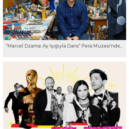
“Marcel Dzama: Ay Işığıyla Dans” Pera Müzesi'nde...