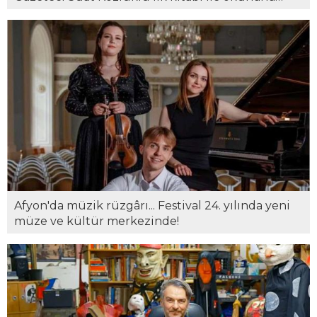
buluştu...
Afyon'da müzik rüzgârı... Festival 24. yılında yeni
müze ve kültür merkezinde!