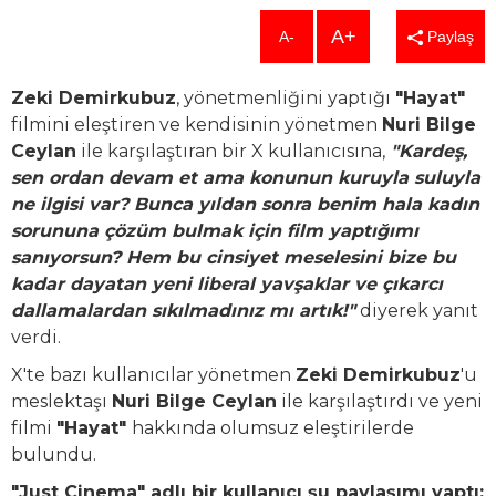
A+
A-
Paylaş
Zeki Demirkubuz
, yönetmenliğini yaptığı
"Hayat"
filmini eleştiren ve kendisinin yönetmen
Nuri Bilge
Ceylan
ile karşılaştıran bir X kullanıcısına,
"Kardeş,
sen ordan devam et ama konunun kuruyla suluyla
ne ilgisi var? Bunca yıldan sonra benim hala kadın
sorununa çözüm bulmak için film yaptığımı
sanıyorsun? Hem bu cinsiyet meselesini bize bu
kadar dayatan yeni liberal yavşaklar ve çıkarcı
dallamalardan sıkılmadınız mı artık!"
diyerek yanıt
verdi.
X'te bazı kullanıcılar yönetmen
Zeki Demirkubuz
'u
meslektaşı
Nuri Bilge Ceylan
ile karşılaştırdı ve yeni
filmi
"Hayat"
hakkında olumsuz eleştirilerde
bulundu.
"Just Cinema" adlı bir kullanıcı şu paylaşımı yaptı: