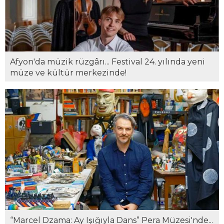
Afyon'da müzik rüzgârı... Festival 24. yılında yeni
müze ve kültür merkezinde!
“Marcel Dzama: Ay Işığıyla Dans” Pera Müzesi'nde...