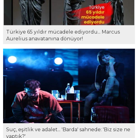
Türkiye 65 yıldır mücadele ediyordu... Marcus
Aurelius anavatanına dönüyor!
Suç, eşitlik ve adalet... 'Barda' sahnede: 'Biz size ne
yaptık?'