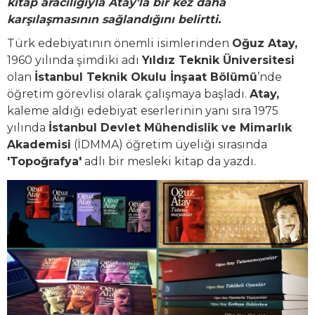
kitap aracılığıyla Atay’la bir kez daha
karşılaşmasının sağlandığını belirtti.
Türk edebiyatının önemli isimlerinden
Oğuz Atay,
1960 yılında şimdiki adı
Yıldız Teknik Üniversitesi
olan
İstanbul Teknik Okulu İnşaat Bölümü
’nde
öğretim görevlisi olarak çalışmaya başladı.
Atay,
kaleme aldığı edebiyat eserlerinin yanı sıra 1975
yılında
İstanbul Devlet Mühendislik ve Mimarlık
Akademisi
(İDMMA) öğretim üyeliği sırasında
'Topoğrafya'
adlı bir mesleki kitap da yazdı.