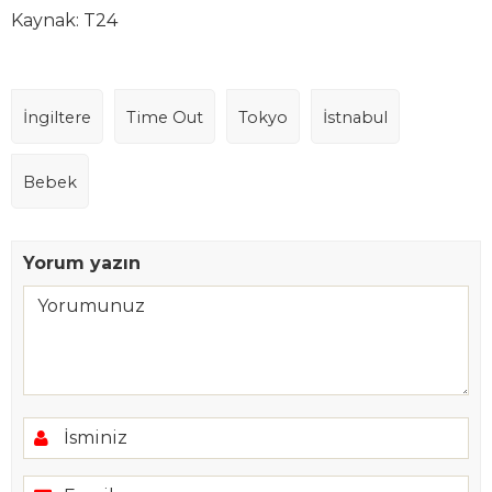
Kaynak: T24
İngiltere
Time Out
Tokyo
İstnabul
Bebek
Yorum yazın