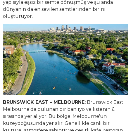
yapısıyla eşsiz bir semte dönüşmüş ve şu anda
dünyanın da en sevilen semtlerinden birini
oluşturuyor.
BRUNSWICK EAST - MELBOURNE:
Brunswick East,
Melbourne'da bulunan bir banliyo ve listenin 6.
sırasında yer alıyor. Bu bölge, Melbourne'un
kuzeydoğusunda yer alır. Genellikle canlı bir
kültürel atmosfere sahiptir ve çeşitli kafe, restoran