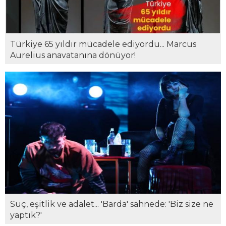
Türkiye 65 yıldır mücadele ediyordu... Marcus
Aurelius anavatanına dönüyor!
Suç, eşitlik ve adalet... 'Barda' sahnede: 'Biz size ne
yaptık?'