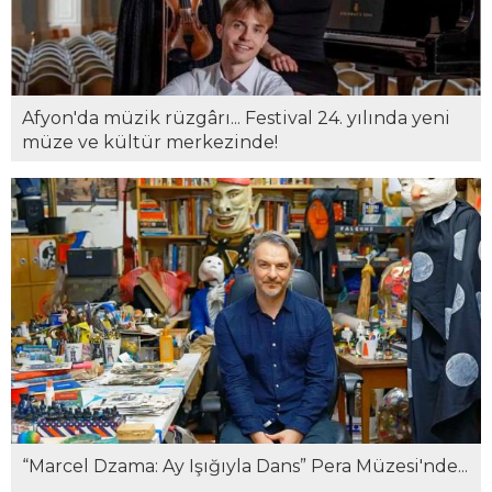
Afyon'da müzik rüzgârı... Festival 24. yılında yeni
müze ve kültür merkezinde!
“Marcel Dzama: Ay Işığıyla Dans” Pera Müzesi'nde...