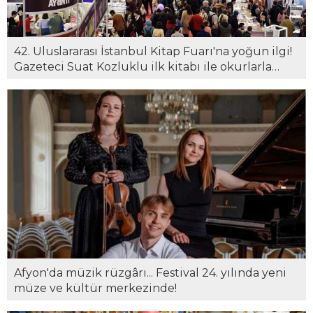
42. Uluslararası İstanbul Kitap Fuarı'na yoğun ilgi!
Gazeteci Suat Kozluklu ilk kitabı ile okurlarla
buluştu...
Afyon'da müzik rüzgârı... Festival 24. yılında yeni
müze ve kültür merkezinde!