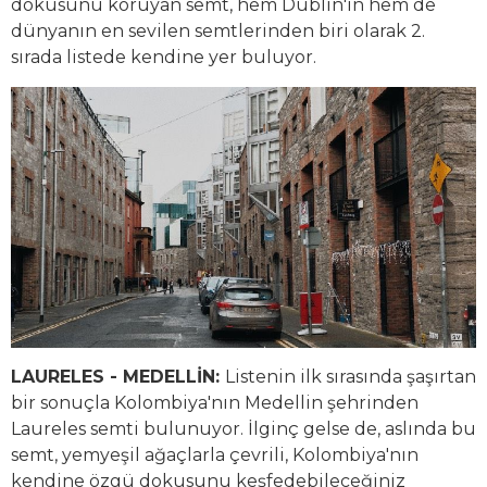
dokusunu koruyan semt, hem Dublin'in hem de
dünyanın en sevilen semtlerinden biri olarak 2.
sırada listede kendine yer buluyor.
LAURELES - MEDELLİN:
Listenin ilk sırasında şaşırtan
bir sonuçla Kolombiya'nın Medellin şehrinden
Laureles semti bulunuyor. İlginç gelse de, aslında bu
semt, yemyeşil ağaçlarla çevrili, Kolombiya'nın
kendine özgü dokusunu keşfedebileceğiniz