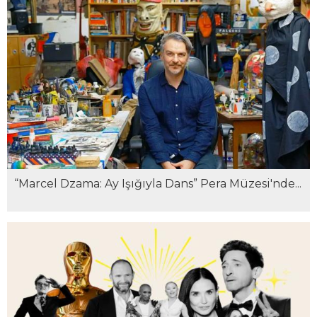
“Marcel Dzama: Ay Işığıyla Dans” Pera Müzesi'nde...