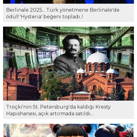
Berlinale 2025... Türk yönetmene Berlinale'de
ödül! 'Hysteria' beğeni topladı..!
Troçki'nin St. Petersburg'da kaldığı Kresty
Hapishanesi, açık artırmada satıldı...