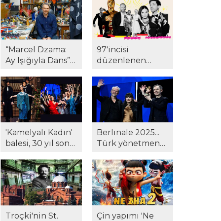
Suat Kozluklu ilk
merkezinde!
kitabı ile
okurlarla
buluştu...
“Marcel Dzama:
97'incisi
Ay Işığıyla Dans”
düzenlenen
Pera Müzesi'nde...
Oscar Ödülleri
töreninde
kazananlar belli
oldu...
'Kamelyalı Kadın'
Berlinale 2025...
balesi, 30 yıl sonra
Türk yönetmene
yeniden
Berlinale'de ödül!
sanatseverlerle
'Hysteria' beğeni
buluştu...
topladı..!
Troçki'nin St.
Çin yapımı 'Ne