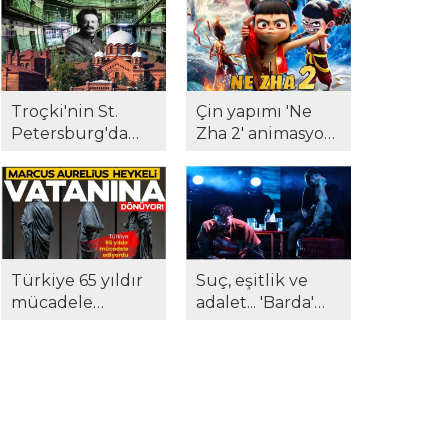
sanatseverlerle
'Hysteria' beğeni
buluştu...
topladı..!
Troçki'nin St.
Çin yapımı 'Ne
Petersburg'da
Zha 2' animasyon
kaldığı Kresty
filmi tüm
Hapishanesi, açık
rekorları altüst
artırmada satıldı...
etti...
Türkiye 65 yıldır
Suç, eşitlik ve
mücadele
adalet... 'Barda'
ediyordu...
sahnede: 'Biz size
Marcus Aurelius
ne yaptık?'
anavatanına
dönüyor!