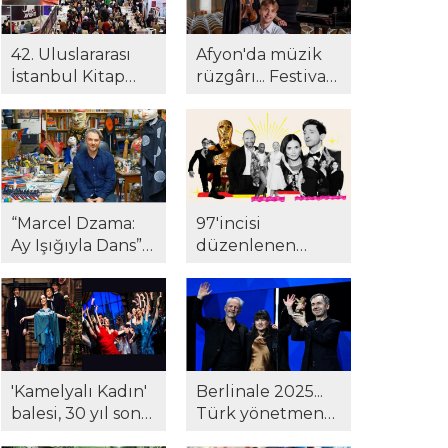
42. Uluslararası
Afyon'da müzik
İstanbul Kitap
rüzgârı... Festival
Fuarı'na yoğun
24. yılında yeni
ilgi! Gazeteci
müze ve kültür
Suat Kozluklu ilk
merkezinde!
kitabı ile
okurlarla
buluştu...
“Marcel Dzama:
97'incisi
Ay Işığıyla Dans”
düzenlenen
Pera Müzesi'nde...
Oscar Ödülleri
töreninde
kazananlar belli
oldu...
'Kamelyalı Kadın'
Berlinale 2025...
balesi, 30 yıl sonra
Türk yönetmene
yeniden
Berlinale'de ödül!