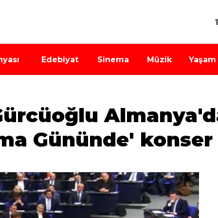
nyası
Edebiyat
Sinema
Müzik
Yaşam
Gürcüoğlu Almanya'd
ma Gününde' konser v