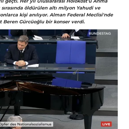
l geçti. Her yıl Uluslararası Holokost'u Anma
 sırasında öldürülen altı milyon Yahudi ve
larca kişi anılıyor. Alman Federal Meclisi'nde
 Beren Gürcüoğlu bir konser verdi.