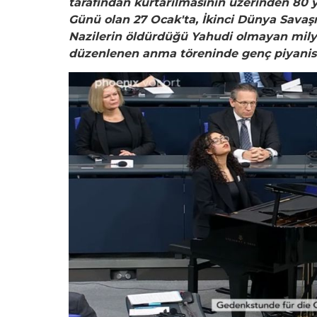
tarafından kurtarılmasının üzerinden 80 yı
Günü olan 27 Ocak'ta, İkinci Dünya Savaşı
Nazilerin öldürdüğü Yahudi olmayan milyon
düzenlenen anma töreninde genç piyanist