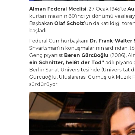
Alman Federal Meclisi
, 27 Ocak 1945’te
Au
kurtarılmasının 80’inci yıldönümü vesilesi
Başbakan
Olaf Scholz
’un da katıldığı töre
başladı.
Federal Cumhurbaşkanı
Dr. Frank-Walter
Shvartsman’ın konuşmalarının ardından, tö
Genç piyanist
Beren Gürcüoğlu
(2006), Al
ein Schnitter, heißt der Tod”
adlı piyano 
Berlin Sanat Üniversitesi’nde (Universität 
Gürcüoğlu, Uluslararası Gümüşlük Müzik Fes
sürdürüyor.