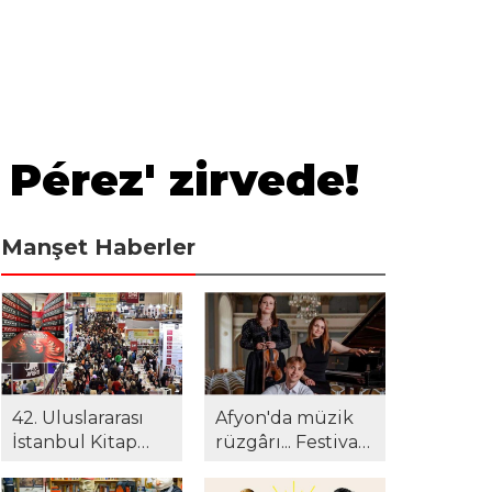
 Pérez' zirvede!
Manşet Haberler
42. Uluslararası
Afyon'da müzik
İstanbul Kitap
rüzgârı... Festival
Fuarı'na yoğun
24. yılında yeni
ilgi! Gazeteci
müze ve kültür