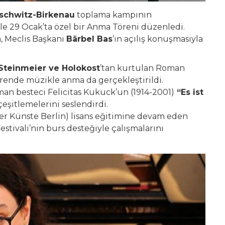
schwitz-Birkenau
toplama kampının
yle 29 Ocak’ta özel bir Anma Töreni düzenledi.
n, Meclis Başkanı
Bärbel Bas
’ın açılış konuşmasıyla
 Steinmeier ve Holokost
’tan kurtulan Roman
rende müzikle anma da gerçekleştirildi.
man besteci Felicitas Kukuck’un (1914-2001)
“Es ist
çeşitlemelerini seslendirdi.
der Künste Berlin) lisans eğitimine devam eden
tivali’nin burs desteğiyle çalışmalarını