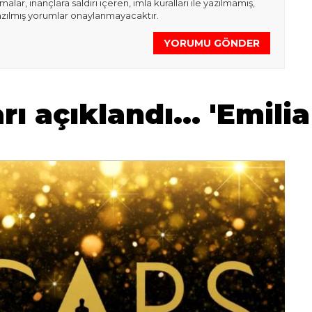
lar, inançlara saldırı içeren, imla kuralları ile yazılmamış,
azılmış yorumlar onaylanmayacaktır.
YORUMU GÖNDER
ı açıklandı... 'Emilia