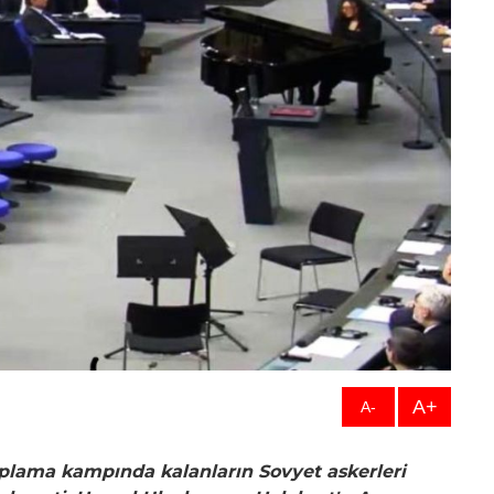
A+
A-
plama kampında kalanların Sovyet askerleri