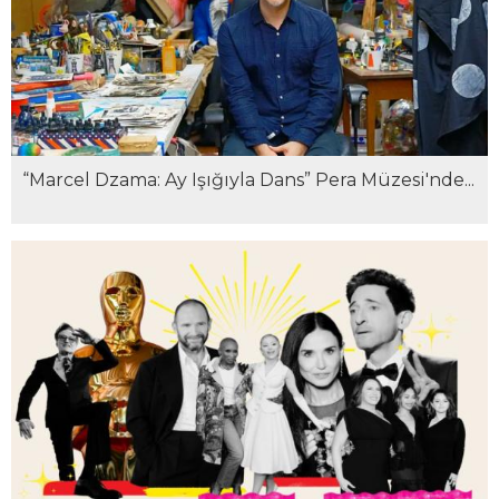
“Marcel Dzama: Ay Işığıyla Dans” Pera Müzesi'nde...