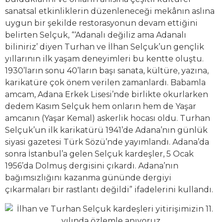
sanatsal etkinliklerin düzenleneceği mekânın aslına
uygun bir şekilde restorasyonun devam ettiğini
belirten Selçuk, “‘Adanalı değiliz ama Adanalı
biliniriz’ diyen Turhan ve İlhan Selçuk’un gençlik
yıllarının ilk yaşam deneyimleri bu kentte oluştu.
1930’ların sonu 40’ların başı sanata, kültüre, yazına,
karikatüre çok önem verilen zamanlardı. Babamla
amcam, Adana Erkek Lisesi’nde birlikte okurlarken
dedem Kasım Selçuk hem onların hem de Yaşar
amcanın (Yaşar Kemal) askerlik hocası oldu. Turhan
Selçuk’un ilk karikatürü 1941’de Adana’nın günlük
siyasi gazetesi Türk Sözü’nde yayımlandı. Adana’da
sonra İstanbul’a gelen Selçuk kardeşler, 5 Ocak
1956’da Dolmuş dergisini çıkardı. Adana’nın
bağımsızlığını kazanma gününde dergiyi
çıkarmaları bir rastlantı değildi” ifadelerini kullandı.