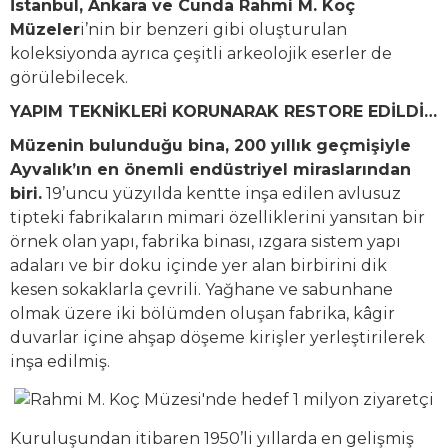
İstanbul, Ankara ve Cunda Rahmi M. Koç
Müzeler
i’nin bir benzeri gibi oluşturulan
koleksiyonda ayrıca çeşitli arkeolojik eserler de
görülebilecek.
YAPIM TEKNİKLERİ KORUNARAK RESTORE EDİLDİ…
Müzenin bulunduğu bina, 200 yıllık geçmişiyle
Ayvalık’ın en önemli endüstriyel miraslarından
biri.
19’uncu yüzyılda kentte inşa edilen avlusuz
tipteki fabrikaların mimari özelliklerini yansıtan bir
örnek olan yapı, fabrika binası, ızgara sistem yapı
adaları ve bir doku içinde yer alan birbirini dik
kesen sokaklarla çevrili. Yağhane ve sabunhane
olmak üzere iki bölümden oluşan fabrika, kâgir
duvarlar içine ahşap döşeme kirişler yerleştirilerek
inşa edilmiş.
Kuruluşundan itibaren 1950’li yıllarda en gelişmiş