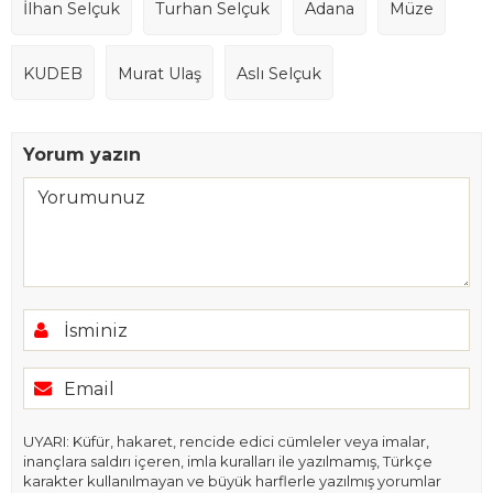
İlhan Selçuk
Turhan Selçuk
Adana
Müze
KUDEB
Murat Ulaş
Aslı Selçuk
Yorum yazın
UYARI: Küfür, hakaret, rencide edici cümleler veya imalar,
inançlara saldırı içeren, imla kuralları ile yazılmamış, Türkçe
karakter kullanılmayan ve büyük harflerle yazılmış yorumlar