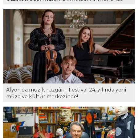
buluştu...
Afyon'da müzik rüzgârı... Festival 24. yılında yeni
müze ve kültür merkezinde!