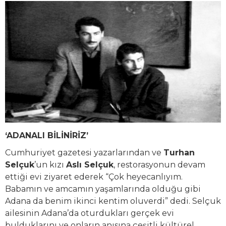
‘ADANALI BİLİNİRİZ’
Cumhuriyet gazetesi yazarlarından ve
Turhan
Selçuk
’un kızı
Aslı Selçuk
, restorasyonun devam
ettiği evi ziyaret ederek “Çok heyecanlıyım.
Babamın ve amcamın yaşamlarında olduğu gibi
Adana da benim ikinci kentim oluverdi” dedi. Selçuk
ailesinin Adana’da oturdukları gerçek evi
bulduklarını ve onların anısına çeşitli kültürel