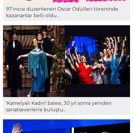
97'incisi düzenlenen Oscar Ödülleri töreninde
kazananlar belli oldu...
'Kamelyalı Kadın' balesi, 30 yıl sonra yeniden
sanatseverlerle buluştu...