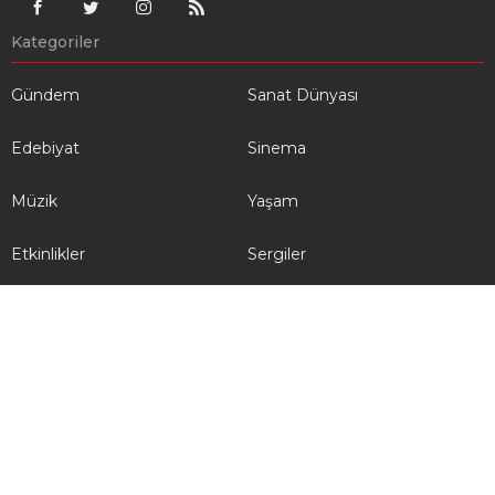
Kategoriler
Gündem
Sanat Dünyası
Edebiyat
Sinema
Müzik
Yaşam
Etkinlikler
Sergiler
Tiyatro
Video Haberler
Foto Galeriler
arthayat.com © Copyright Tüm Hakları Saklıdır
arthayat.com'da yayınlanan her türlü yazı ve haber kaynak belirtilmeden
kullanılamaz. Sayfalarımızda kaynak belirtilerek yayınlanan haberler ilgili
kaynağa aittir ve bu haberlerin kopyalanması durumunda, tüm
sorumluluk kopyalayan kişi/kuruma ait olacaktır. Başka kaynak veya
gazeteden alıntı yazarlar ve site yazarlarına ait yazılardan dolayı