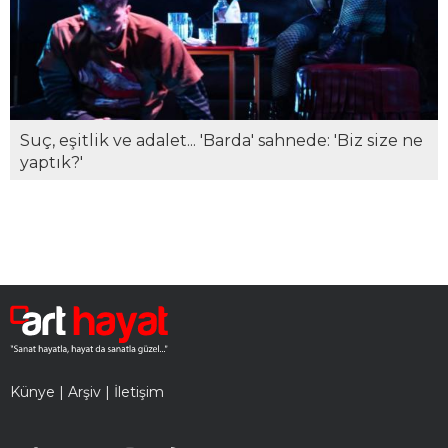
Suç, eşitlik ve adalet... 'Barda' sahnede: 'Biz size ne
yaptık?'
Künye
|
Arşiv
|
İletişim