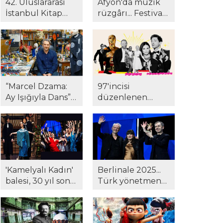
42. Uluslararası
Afyon'da müzik
İstanbul Kitap
rüzgârı... Festival
Fuarı'na yoğun
24. yılında yeni
ilgi! Gazeteci
müze ve kültür
Suat Kozluklu ilk
merkezinde!
kitabı ile
okurlarla
buluştu...
“Marcel Dzama:
97'incisi
Ay Işığıyla Dans”
düzenlenen
Pera Müzesi'nde...
Oscar Ödülleri
töreninde
kazananlar belli
oldu...
'Kamelyalı Kadın'
Berlinale 2025...
balesi, 30 yıl sonra
Türk yönetmene
yeniden
Berlinale'de ödül!
sanatseverlerle
'Hysteria' beğeni
buluştu...
topladı..!