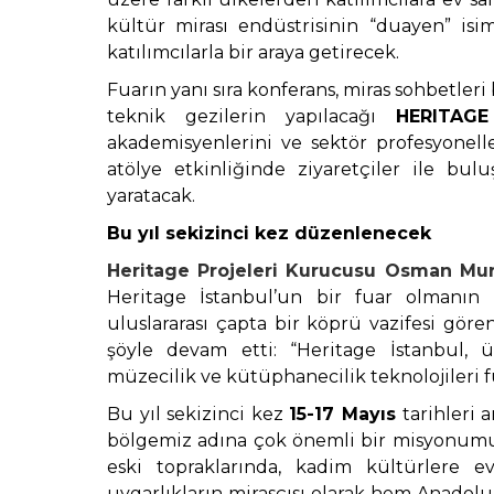
kültür mirası endüstrisinin “duayen” isim
katılımcılarla bir araya getirecek.
Fuarın yanı sıra konferans, miras sohbetleri 
teknik gezilerin yapılacağı
HERITAGE
akademisyenlerini ve sektör profesyonell
atölye etkinliğinde ziyaretçiler ile bu
yaratacak.
Bu yıl sekizinci kez düzenlenecek
Heritage Projeleri Kurucusu Osman Mur
Heritage İstanbul’un bir fuar olmanın
uluslararası çapta bir köprü vazifesi göre
şöyle devam etti: “Heritage İstanbul, 
müzecilik ve kütüphanecilik teknolojileri fu
Bu yıl sekizinci kez
15-17 Mayıs
tarihleri a
bölgemiz adına çok önemli bir misyonum
eski topraklarında, kadim kültürlere e
uygarlıkların mirasçısı olarak hem Anadolu