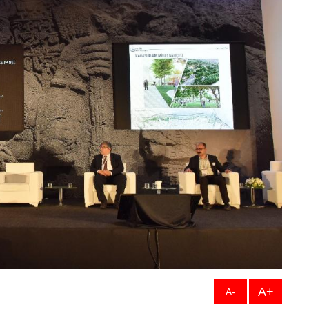
A+
A-