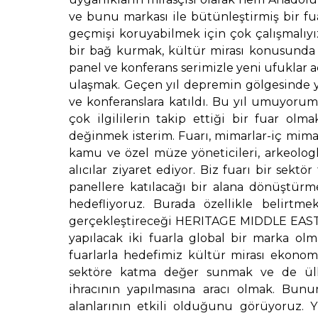
ve bunu markası ile bütünleştirmiş bir fu
geçmişi koruyabilmek için çok çalışmalıy
bir bağ kurmak, kültür mirası konusunda ç
panel ve konferans serimizle yeni ufuklar a
ulaşmak. Geçen yıl depremin gölgesinde yak
ve konferanslara katıldı. Bu yıl umuyoru
çok ilgililerin takip ettiği bir fuar olma
değinmek isterim. Fuarı, mimarlar-iç mimarl
kamu ve özel müze yöneticileri, arkeolog
alıcılar ziyaret ediyor. Biz fuarı bir sekt
panellere katılacağı bir alana dönüştürme
hedefliyoruz. Burada özellikle belirtme
gerçekleştireceği HERITAGE MIDDLE EAST
yapılacak iki fuarla global bir marka o
fuarlarla hedefimiz kültür mirası ekonomis
sektöre katma değer sunmak ve de ülke
ihracının yapılmasına aracı olmak. Bunu
alanlarının etkili olduğunu görüyoruz.