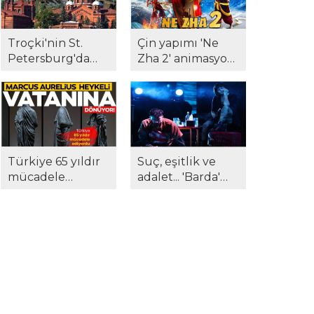
Troçki'nin St.
Çin yapımı 'Ne
Petersburg'da
Zha 2' animasyon
kaldığı Kresty
filmi tüm
Hapishanesi, açık
rekorları altüst
artırmada satıldı...
etti...
Türkiye 65 yıldır
Suç, eşitlik ve
mücadele
adalet... 'Barda'
ediyordu...
sahnede: 'Biz size
Marcus Aurelius
ne yaptık?'
anavatanına
dönüyor!