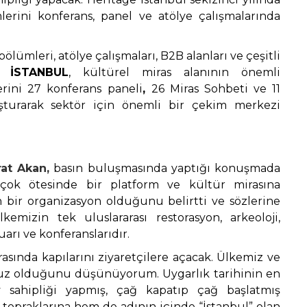
lerini konferans, panel ve atölye çalışmalarında
bölümleri, atölye çalışmaları, B2B alanları ve çeşitli
 İSTANBUL
, kültürel miras alanının önemli
erini 27 konferans paneli
,
26 Miras Sohbeti ve 11
luşturarak sektör için önemli bir çekim merkezi
at Akan,
basın buluşmasında yaptığı konuşmada
 çok ötesinde bir platform ve kültür mirasına
n bir organizasyon olduğunu belirtti ve sözlerine
ülkemizin tek uluslararası
restorasyon, arkeoloji,
arı ve konferanslarıdır.
rasında kapılarını ziyaretçilere açacak. Ülkemiz ve
uz olduğunu düşünüyorum. Uygarlık tarihinin en
v sahipliği yapmış, çağ kapatıp çağ başlatmış
 topraklarına hem de adının içinde “İstanbul” olan