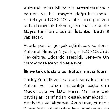
Kültürel miras bilincinin arttırılması v
edinen ve bu misyon doğrultusunda ürü
hedefleyen TG EXPO tarafından organize ed
kütüphanecilik teknolojileri fuar ve konfe
Mayıs
tarihleri arasında
İstanbul Lütfi K
yapılacak.
Fuarla paralel gerçekleştirilecek konfera
Kültürel Miras İyi Niyet Elçisi, ICOMOS Ürd
Heykeltıraş Edoardo Tresoldi,
Cenevre Üni
Marc-André Renold yer alıyor.
İlk ve tek uluslararası kültür mirası fuarı
Türkiye’nin ilk ve tek uluslararası kültür m
Kültür ve Turizm Bakanlığı başta olm
Müdürlüğü ve İ.B.B Miras, Marmara Bel
paydaşları tarafından desteklenmektedir. S
pavilyonu ve Almanya, Avusturya, Yunanis
üzere farklı ülkelerden katılımcılara ev sa