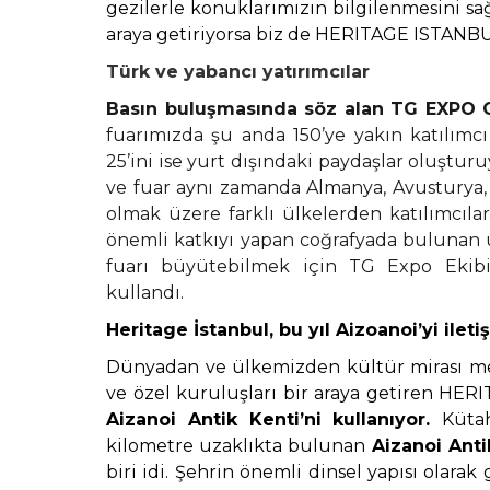
gezilerle konuklarımızın bilgilenmesini sağl
araya getiriyorsa biz de HERITAGE ISTANBUL
Türk ve yabancı yatırımcılar
Basın buluşmasında söz alan TG EXPO 
fuarımızda şu anda 150’ye yakın katılımcı
25’ini ise yurt dışındaki paydaşlar oluşturuy
ve fuar aynı zamanda Almanya, Avusturya, 
olmak üzere farklı ülkelerden katılımcıla
önemli katkıyı yapan coğrafyada bulunan ül
fuarı büyütebilmek için TG Expo Ekibi 
kullandı.
Heritage İstanbul, bu yıl Aizoanoi’yi ileti
Dünyadan ve ülkemizden kültür mirası mer
ve özel kuruluşları bir araya getiren HE
Aizanoi Antik Kenti’ni kullanıyor.
Küta
kilometre uzaklıkta bulunan
Aizanoi Anti
biri idi. Şehrin önemli dinsel yapısı olar