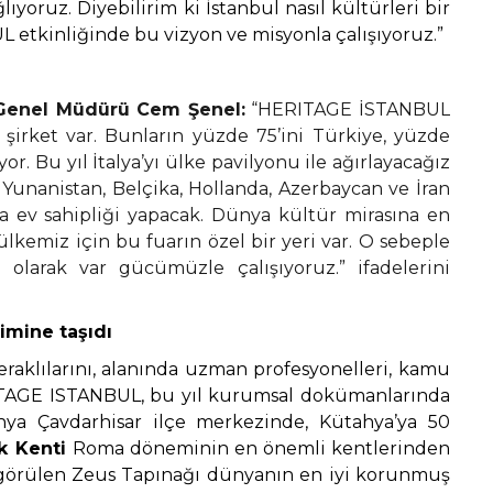
ıyoruz. Diyebilirim ki İstanbul nasıl kültürleri bir
 etkinliğinde bu vizyon ve misyonla çalışıyoruz.”
Genel Müdürü Cem Şenel:
“HERITAGE İSTANBUL
 şirket var. Bunların yüzde 75’ini Türkiye, yüzde
or. Bu yıl İtalya’yı ülke pavilyonu ile ağırlayacağız
Yunanistan, Belçika, Hollanda, Azerbaycan ve İran
ra ev sahipliği yapacak. Dünya kültür mirasına en
kemiz için bu fuarın özel bir yeri var. O sebeple
olarak var gücümüzle çalışıyoruz.” ifadelerini
şimine taşıdı
aklılarını, alanında uzman profesyonelleri, kamu
RITAGE ISTANBUL, bu yıl kurumsal dokümanlarında
hya Çavdarhisar ilçe merkezinde, Kütahya’ya 50
k Kenti
Roma döneminin en önemli kentlerinden
ak görülen Zeus Tapınağı dünyanın en iyi korunmuş