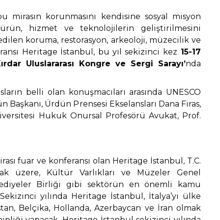
e bu mirasın korunmasını kendisine sosyal misyon
n, hizmet ve teknolojilerin geliştirilmesini
ilen koruma, restorasyon, arkeoloji, müzecilik ve
ransı Heritage İstanbul, bu yıl sekizinci kez
15-17
ırdar Uluslararası Kongre ve Sergi Sarayı’
nda
nsların belli olan konuşmacıları arasında UNESCO
ün Başkanı, Ürdün Prensesi Ekselansları Dana Firas,
versitesi Hukuk Onursal Profesörü Avukat, Prof.
irası fuar ve konferansı olan Heritage İstanbul, T.C.
ak üzere, Kültür Varlıkları ve Müzeler Genel
ediyeler Birliği gibi sektörün en önemli kamu
ekizinci yılında Heritage İstanbul, İtalya’yı ülke
tan, Belçika, Hollanda, Azerbaycan ve İran olmak
hipliği yapacak. Heritage İstanbul sekizinci yılında