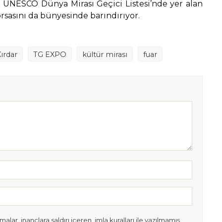
 UNESCO Dünya Mirası Geçici Listesi’nde yer alan
orsasını da bünyesinde barındırıyor.
Kırdar
TG EXPO
kültür mirası
fuar
lar, inançlara saldırı içeren, imla kuralları ile yazılmamış,