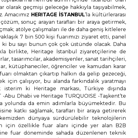
ar olarak geçmişi geleceğe hakkıyla taşıyabilmek,
ız. Amacımız
HERITAGE İSTANBUL
’la kültürlerarası
özüm, sonuç arayan tarafları bir araya getirmek,
çmak; atölye çalışmaları ile de daha geniş kitlelere
laşık 7 bin 500 kişi fuarımızı ziyaret etti, panel
m ki bu sayı bunun çok çok üstünde olacak. Daha
kla birlikte, Heritage İstanbul ziyaretçilerine de
ar, tasarımcılar, akademisyenler, sanat tarihçileri,
lar, kütüphaneciler, öğrenciler ve kamudan karar
ör fuarı olmaktan çıkartıp halkın da gelip gezeceği,
k için çalışıyor, bu alanda farkındalık yaratmayı
k isterim ki Heritage markası, Türkiye dışında
 -Abu Dhabi ve Heritage TURQUOISE -Taşkent’te
lma yolunda da emin adımlarla büyümektedir. Bu
ine katkı sağlamak, tarafları bir araya getirerek
mizden dünyaya sürdürülebilir teknolojilerin
n için özellikle fuar alanı içinde yer alan B2B
 Yine fuar döneminde sahada düzenlenen teknik