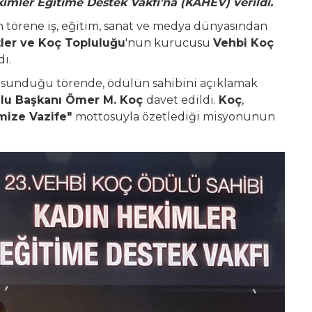
mler Eğitime Destek Vakfı'na (KAHEV) verildi.
 törene iş, eğitim, sanat ve medya dünyasından
tler ve Koç Topluluğu
'nun kurucusu
Vehbi Koç
dı.
in sunduğu törende, ödülün sahibini açıklamak
ulu Başkanı Ömer M. Koç
davet edildi.
Koç
,
mize Vazife"
mottosuyla özetlediği misyonunun