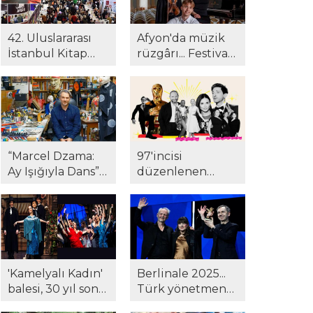
42. Uluslararası
Afyon'da müzik
İstanbul Kitap
rüzgârı... Festival
Fuarı'na yoğun
24. yılında yeni
ilgi! Gazeteci
müze ve kültür
Suat Kozluklu ilk
merkezinde!
kitabı ile
okurlarla
buluştu...
“Marcel Dzama:
97'incisi
Ay Işığıyla Dans”
düzenlenen
Pera Müzesi'nde...
Oscar Ödülleri
töreninde
kazananlar belli
oldu...
'Kamelyalı Kadın'
Berlinale 2025...
balesi, 30 yıl sonra
Türk yönetmene
yeniden
Berlinale'de ödül!