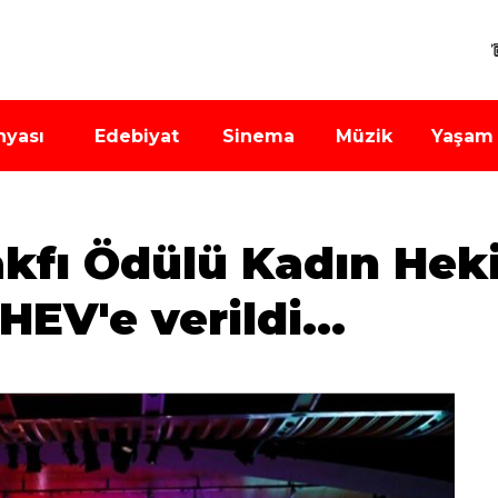
nyası
Edebiyat
Sinema
Müzik
Yaşam
Vakfı Ödülü Kadın He
EV'e verildi...