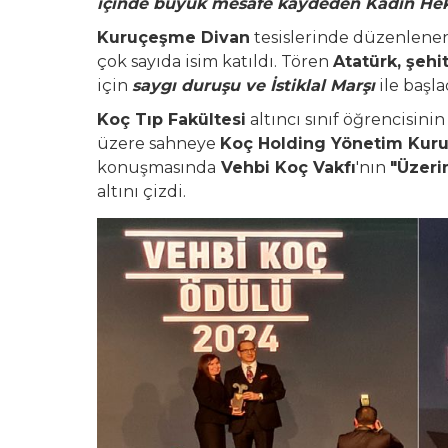
içinde büyük mesafe kaydeden Kadın Heki
Kuruçeşme Divan
tesislerinde düzenlenen
çok sayıda isim katıldı. Tören
Atatürk, şehi
için
saygı duruşu ve İstiklal Marşı
ile başla
Koç Tıp Fakültesi
altıncı sınıf öğrencisin
üzere sahneye
Koç Holding Yönetim Kur
konuşmasında
Vehbi Koç Vakfı
'nın
"Üzeri
altını çizdi.