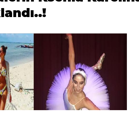
landı..!