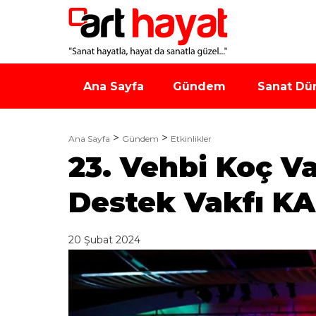
Ana Sayfa
Gündem
Sanat Dü
Ana Sayfa
Gündem
Etkinlikler
23.⁠ ⁠Vehbi Koç 
Destek Vakfı KAH
20 Şubat 2024