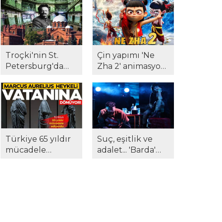
sanatseverlerle
'Hysteria' beğeni
buluştu...
topladı..!
Troçki'nin St.
Çin yapımı 'Ne
Petersburg'da
Zha 2' animasyon
kaldığı Kresty
filmi tüm
Hapishanesi, açık
rekorları altüst
artırmada satıldı...
etti...
Türkiye 65 yıldır
Suç, eşitlik ve
mücadele
adalet... 'Barda'
ediyordu...
sahnede: 'Biz size
Marcus Aurelius
ne yaptık?'
anavatanına
dönüyor!