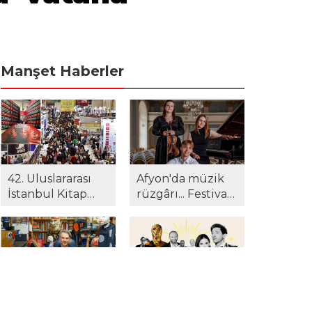
Manşet Haberler
42. Uluslararası
Afyon'da müzik
İstanbul Kitap
rüzgârı... Festival
Fuarı'na yoğun
24. yılında yeni
ilgi! Gazeteci
müze ve kültür
Suat Kozluklu ilk
merkezinde!
kitabı ile
okurlarla
buluştu...
“Marcel Dzama:
97'incisi
Ay Işığıyla Dans”
düzenlenen